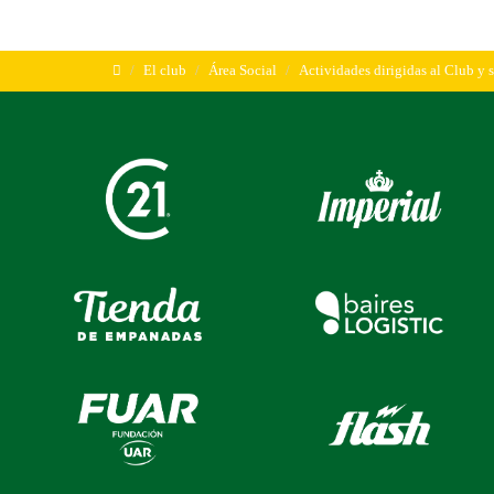
El club
Área Social
Actividades dirigidas al Club y 