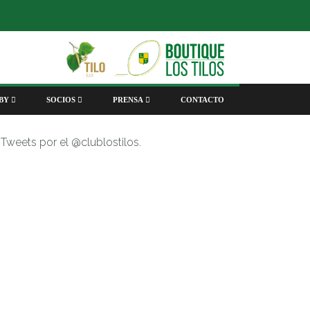
BY
SOCIOS
PRENSA
CONTACTO
Tweets por el @clublostilos.