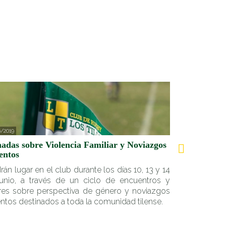
/2019
03/05/2019
adas sobre Violencia Familiar y Noviazgos
Los Tilos en
entos
Compartimos l
rán lugar en el club durante los días 10, 13 y 14
la última edi
unio, a través de un ciclo de encuentros y
Rugby World 
eres sobre perspectiva de género y noviazgos
Social en los
entos destinados a toda la comunidad tilense.
Niños.