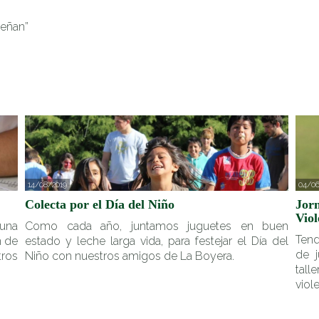
señan”
14/08/2019
04/06
Colecta por el Día del Niño
Jorn
Viol
 una
Como cada año, juntamos juguetes en buen
Tend
n de
estado y leche larga vida, para festejar el Día del
de j
tros
Niño con nuestros amigos de La Boyera.
tall
viol