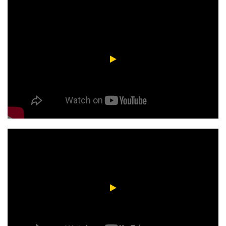
Tilenses por elección | Valentino Mollo Bedini
Tilenses por elección | Tiago