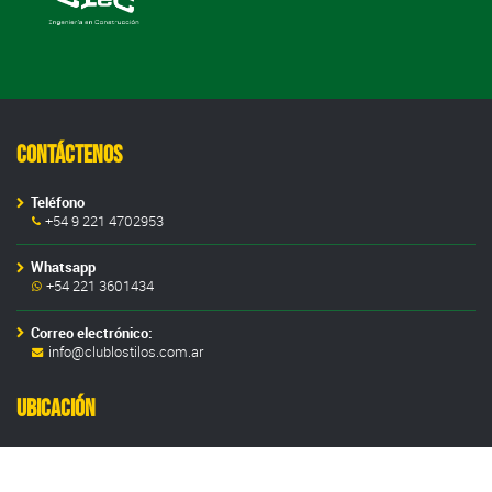
Contáctenos
Teléfono
+54 9 221 4702953
Whatsapp
+54 221 3601434
Correo electrónico:
info@clublostilos.com.ar
Ubicación
Dirección
Calle 21 y 522 - La Plata (1900), Pcia. de Bs. As., Argentina