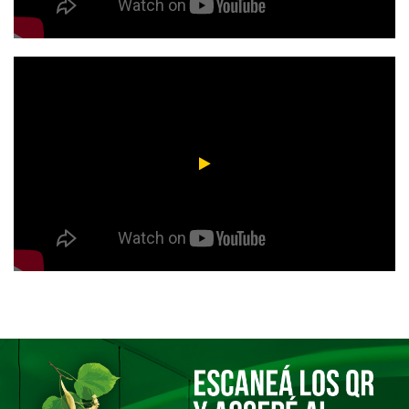
Tilenses por elección | Martín
Matías Cordero: de Los Tilos al Mundial con Los Pumitas