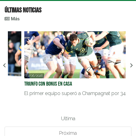
Últimas noticias
Más
29/06/2026
25/0
Triunfo con bonus en casa
Reem
El primer equipo superó a Champagnat por 34 a 29
El t
Ultima
Próxima