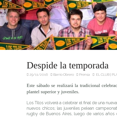
Este sábado se realizará la tradicional celebración de fin d
Despide la temporada
29/11/2016
Barrio Obrero
Prensa
EL CLUB
|
PL
Este sábado se realizará la tradicional celebr
plantel superior y juveniles.
Los Tilos volverá a celebrar el final de una nuev
nuevos chicos; las juveniles pelean campeonat
rugby de Buenos Aires, luego de varios años d