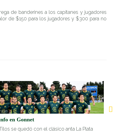
ntrega de banderines a los capitanes y jugadores
 valor de $150 para los jugadores y $300 para no
/2026
05/07/2026
unfo en Gonnet
Victoria clav
Tilos se quedó con el clásico anta La Plata
Fue 40-32 vs 