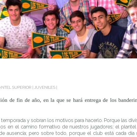
e año, en la que se hará entrega de los banderines de honor y c
ANTEL SUPERIOR
|
JUVENILES
|
ación de fin de año, en la que se hará entrega de los bander
a temporada y sobran los motivos para hacerlo. Porque las divis
os en el camino formativo de nuestros jugadores; el plante
e ausencia; pero sobre todo, porque el club está cada día m