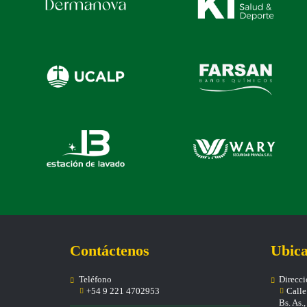
Contáctenos
Ubica
Teléfono
Direcc
+54 9 221 4702953
Calle 
Bs. As.