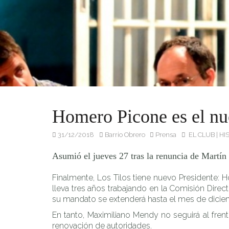
Asumió el jueves 27 tras la renuncia de Martín Carrique. S
Homero Picone es el nu
31/12/2018
Barrio Obrero
Prensa
EL CLUB
|
HI
Asumió el jueves 27 tras la renuncia de Martín
Finalmente, Los Tilos tiene nuevo Presidente: 
lleva tres años trabajando en la Comisión Dire
su mandato se extenderá hasta el mes de dicie
En tanto, Maximiliano Mendy no seguirá al frent
renovación de autoridades.