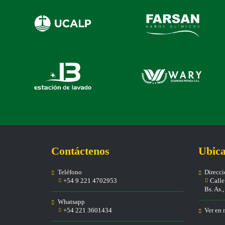
Contáctenos
Ubica
Teléfono
Direcc
+54 9 221 4702953
Calle 
Bs. As.
Whatsapp
+54 221 3601434
Ver en