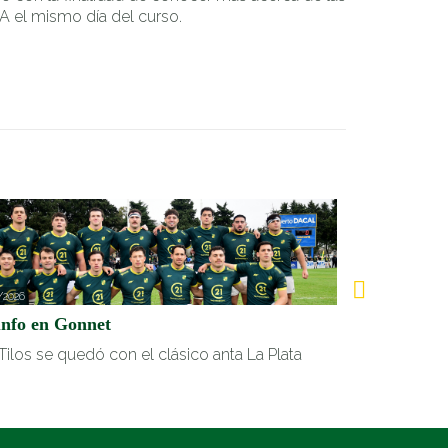
A el mismo día del curso.
/2026
05/07/2026
unfo en Gonnet
Victoria clav
Tilos se quedó con el clásico anta La Plata
Fue 40-32 vs 