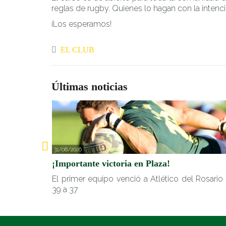
reglas de rugby. Quienes lo hagan con la intenc
¡Los esperamos!
EL CLUB
Últimas noticias
31/08/2026
¡Importante victoria en Plaza!
El primer equipo venció a Atlético del Rosario
39 a 37