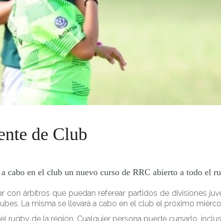
el club un nuevo curso de RRC abierto a todo el rugby de la regi
ente de Club
rá a cabo en el club un nuevo curso de RRC abierto a todo el r
r con árbitros que puedan referear partidos de divisiones ju
bes. La misma se llevará a cabo en el club el próximo miércoles
el rugby de la región. Cualquier persona puede cursarlo, inclu