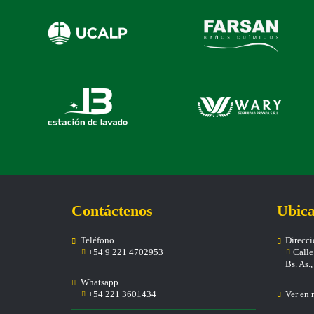
Contáctenos
Ubica
Teléfono
Direcc
+54 9 221 4702953
Calle 
Bs. As.
Whatsapp
+54 221 3601434
Ver en