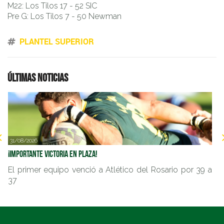
M22: Los Tilos 17 - 52 SIC
Pre G: Los Tilos 7 - 50 Newman
PLANTEL SUPERIOR
Últimas noticias
31/08/2026
2
¡Importante victoria en Plaza!
Im
El primer equipo venció a Atlético del Rosario por 39 a
E
37