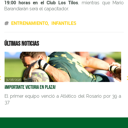
19:00 horas en el Club Los Tilos
, mientras que Mario
Barandiarán será el capacitador.
ENTRENAMIENTO
INFANTILES
Últimas noticias
31/08/2026
2
¡Importante victoria en Plaza!
Im
El primer equipo venció a Atlético del Rosario por 39 a
E
37