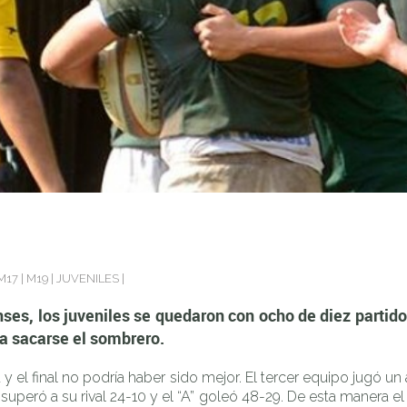
s se quedaron con ocho de diez partidos disputados. Hubo record
M17
|
M19
|
JUVENILES
|
nses, los juveniles se quedaron con ocho de diez partid
ara sacarse el sombrero.
a y el final no podría haber sido mejor. El tercer equipo jugó 
superó a su rival 24-10 y el “A” goleó 48-29. De esta manera e