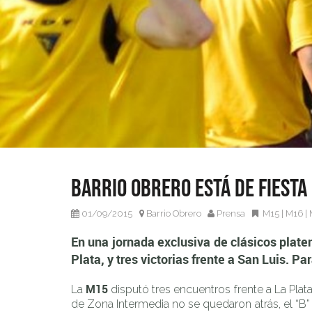
En una jornada exclusiva de clásicos platenses, los juvenile
Barrio Obrero está de fiesta
Para sacarse el sombrero.
01/09/2015
Barrio Obrero
Prensa
M15
|
M16
|
En una jornada exclusiva de clásicos plate
Plata, y tres victorias frente a San Luis. P
M15
La
disputó tres encuentros frente a La Plat
de Zona Intermedia no se quedaron atrás, el “B” 