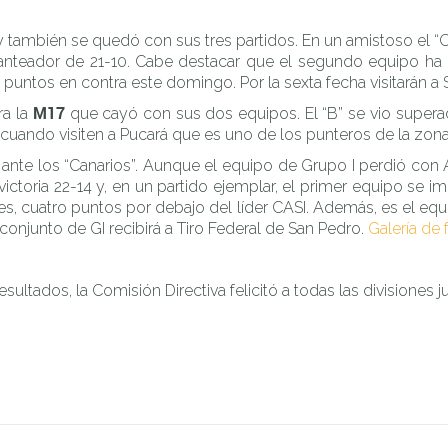
también se quedó con sus tres partidos. En un amistoso el “
n tanteador de 21-10. Cabe destacar que el segundo equipo h
 puntos en contra este domingo. Por la sexta fecha visitarán a
M17
ra la
que cayó con sus dos equipos. El “B” se vio superado
cuando visiten a Pucará que es uno de los punteros de la zona
ante los “Canarios”. Aunque el equipo de Grupo I perdió con A
victoria 22-14 y, en un partido ejemplar, el primer equipo se i
es, cuatro puntos por debajo del líder CASI. Además, es el e
conjunto de GI recibirá a Tiro Federal de San Pedro.
Galería de 
ados, la Comisión Directiva felicitó a todas las divisiones juv