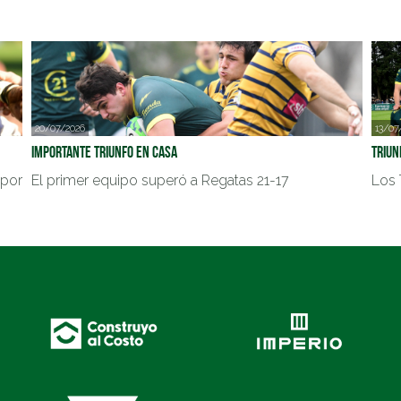
20/07/2026
13/07
Importante triunfo en casa
Triun
 por
El primer equipo superó a Regatas 21-17
Los 