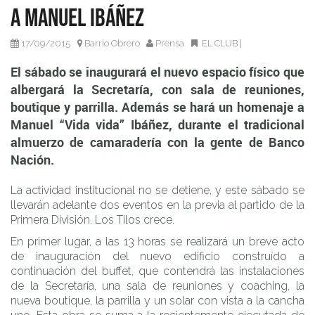
parrilla. Además se hará un homenaje a Manuel “Vida
a Manuel Ibáñez
vida” Ibáñez, durante el tradicional almuerzo de
camaradería con la gente de Banco Nación.
17/09/2015
Barrio Obrero
Prensa
EL CLUB
|
El sábado se inaugurará el nuevo espacio físico que
albergará la Secretaría, con sala de reuniones,
boutique y parrilla. Además se hará un homenaje a
Manuel “Vida vida” Ibáñez, durante el tradicional
almuerzo de camaradería con la gente de Banco
Nación.
La actividad institucional no se detiene, y este sábado se
llevarán adelante dos eventos en la previa al partido de la
Primera División. Los Tilos crece.
En primer lugar, a las 13 horas se realizará un breve acto
de inauguración del nuevo edificio construído a
continuación del buffet, que contendrá las instalaciones
de la Secretaría, una sala de reuniones y coaching, la
nueva boutique, la parrilla y un solar con vista a la cancha