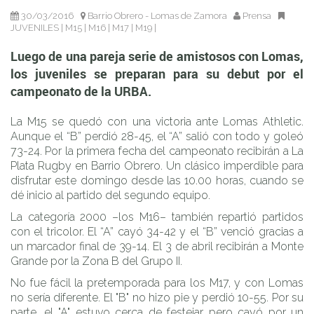
de la URBA.
30/03/2016
Barrio Obrero - Lomas de Zamora
Prensa
JUVENILES
|
M15
|
M16
|
M17
|
M19
|
Luego de una pareja serie de amistosos con Lomas,
los juveniles se preparan para su debut por el
campeonato de la URBA.
La M15 se quedó con una victoria ante Lomas Athletic.
Aunque el “B” perdió 28-45, el “A” salió con todo y goleó
73-24. Por la primera fecha del campeonato recibirán a La
Plata Rugby en Barrio Obrero. Un clásico imperdible para
disfrutar este domingo desde las 10.00 horas, cuando se
dé inicio al partido del segundo equipo.
La categoría 2000 –los M16– también repartió partidos
con el tricolor. El “A” cayó 34-42 y el “B” venció gracias a
un marcador final de 39-14. El 3 de abril recibirán a Monte
Grande por la Zona B del Grupo II.
No fue fácil la pretemporada para los M17, y con Lomas
no sería diferente. El "B" no hizo pie y perdió 10-55. Por su
parte, el "A" estuvo cerca de festejar pero cayó por un