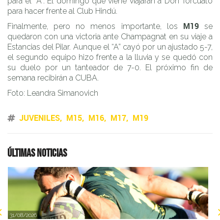
para el “A”. El domingo que viene viajarán a Don Torcuato
para hacer frente al Club Hindú.
M19
Finalmente, pero no menos importante, los
se
quedaron con una victoria ante Champagnat en su viaje a
Estancias del Pilar. Aunque el “A” cayó por un ajustado 5-7,
el segundo equipo hizo frente a la lluvia y se quedó con
su duelo por un tanteador de 7-0. El próximo fin de
semana recibirán a CUBA.
Foto: Leandra Simanovich
JUVENILES
M15
M16
M17
M19
Últimas noticias
31/08/2026
2