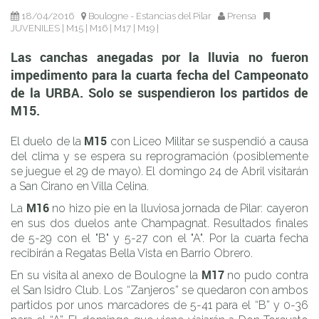
URBA. Solo se suspendieron los partidos de M15.
18/04/2016
Boulogne - Estancias del Pilar
Prensa
JUVENILES
|
M15
|
M16
|
M17
|
M19
|
Las canchas anegadas por la lluvia no fueron
impedimento para la cuarta fecha del Campeonato
de la URBA. Solo se suspendieron los partidos de
M15.
M15
El duelo de la
con Liceo Militar se suspendió a causa
del clima y se espera su reprogramación (posiblemente
se juegue el 29 de mayo). El domingo 24 de Abril visitarán
a San Cirano en Villa Celina.
M16
La
no hizo pie en la lluviosa jornada de Pilar: cayeron
en sus dos duelos ante Champagnat. Resultados finales
de 5-29 con el "B" y 5-27 con el "A". Por la cuarta fecha
recibirán a Regatas Bella Vista en Barrio Obrero.
M17
En su visita al anexo de Boulogne la
no pudo contra
el San Isidro Club. Los “Zanjeros” se quedaron con ambos
partidos por unos marcadores de 5-41 para el “B” y 0-36