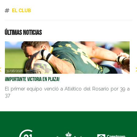
EL CLUB
Últimas noticias
31/08/2026
2
¡Importante victoria en Plaza!
Im
El primer equipo venció a Atlético del Rosario por 39 a
E
37