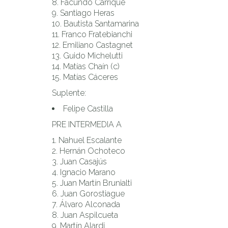
Facundo Carrique
Santiago Heras
Bautista Santamarina
Franco Fratebianchi
Emiliano Castagnet
Guido Michelutti
Matías Chaín (c)
Matías Cáceres
Suplente:
Felipe Castilla
PRE INTERMEDIA A
Nahuel Escalante
Hernán Ochoteco
Juan Casajús
Ignacio Marano
Juan Martín Brunialti
Juan Gorostiague
Álvaro Alconada
Juan Aspilcueta
Martín Alardi