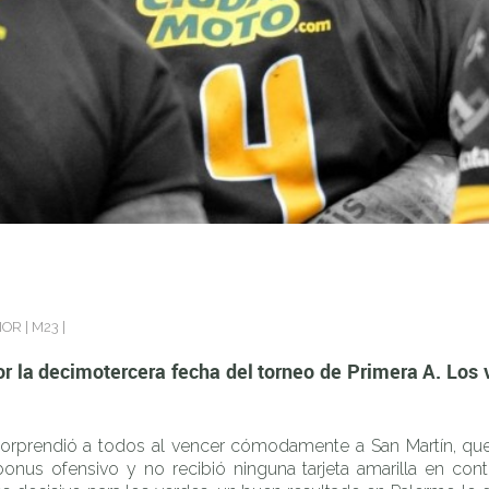
a fecha del torneo de Primera A. Los verdes buscarán cerrar la
IOR
|
M23
|
r la decimotercera fecha del torneo de Primera A. Los v
orprendió a todos al vencer cómodamente a San Martín, que 
onus ofensivo y no recibió ninguna tarjeta amarilla en cont