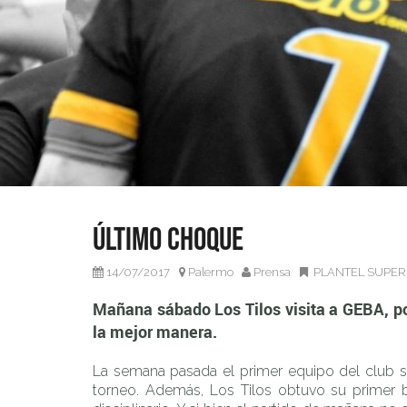
Mañana sábado Los Tilos visita a GEBA, por la decimotercer
Último choque
14/07/2017
Palermo
Prensa
PLANTEL SUPER
Mañana sábado Los Tilos visita a GEBA, po
la mejor manera.
La semana pasada el primer equipo del club s
torneo. Además, Los Tilos obtuvo su primer b