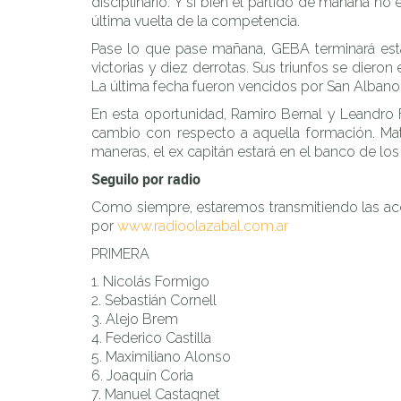
disciplinario. Y si bien el partido de mañana n
última vuelta de la competencia.
Pase lo que pase mañana, GEBA terminará est
victorias y diez derrotas. Sus triunfos se diero
La última fecha fueron vencidos por San Albano 
En esta oportunidad, Ramiro Bernal y Leandro 
cambio con respecto a aquella formación. Mat
maneras, el ex capitán estará en el banco de los
Seguilo por radio
Como siempre, estaremos transmitiendo las accio
por
www.radioolazabal.com.ar
PRIMERA
Nicolás Formigo
Sebastián Cornell
Alejo Brem
Federico Castilla
Maximiliano Alonso
Joaquín Coria
Manuel Castagnet