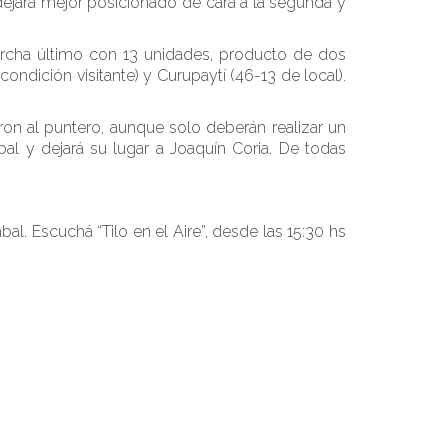
 dejará mejor posicionado de cara a la segunda y
rcha último con 13 unidades, producto de dos
ondición visitante) y Curupaytí (46-13 de local).
on al puntero, aunque solo deberán realizar un
l y dejará su lugar a Joaquín Coria. De todas
l. Escuchá “Tilo en el Aire”, desde las 15:30 hs