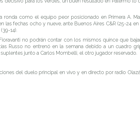
o es decisivo para los verdes, un buen resultado en Palermo lo
a ronda como el equipo peor posicionado en Primera A. Ma
n en las fechas ocho y nueve, ante Buenos Aires C&R (25-24 en c
(39-14).
Fioravanti no podrán contar con los mismos quince que bajar
ías Russo no entrenó en la semana debido a un cuadro gripa
 suplentes junto a Carlos Mombelli, el otro jugador reservado.
nes del duelo principal en vivo y en directo por radio Olazába