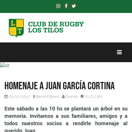
Este sábado a las 10 hs se plantará un árbol en su
Homenaje a Juan García Cortina
memoria. Invitamos a sus familiares, amigos y a todos
nuestros socios a rendirle homenaje al querido Juan.
25/10/2017
Barrio Obrero
Prensa
EL CLUB
|
Este sábado a las 10 hs se plantará un árbol en su
memoria. Invitamos a sus familiares, amigos y a
todos nuestros socios a rendirle homenaje al
querido Juan.