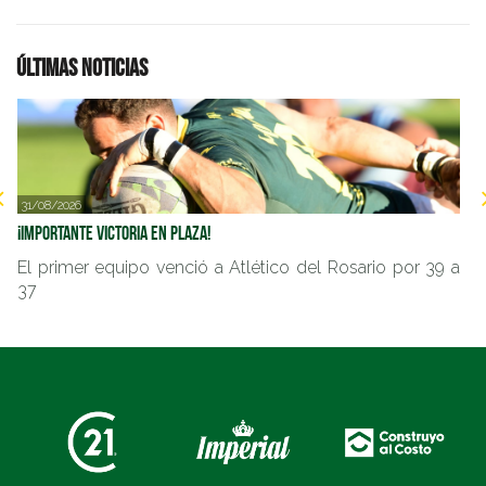
Últimas noticias
31/08/2026
2
¡Importante victoria en Plaza!
Im
El primer equipo venció a Atlético del Rosario por 39 a
E
37