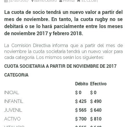
2017 y febrero 2018.
31/10/2017
Barrio Obrero
Prensa
EL CLUB
|
La cuota de socio tendrá un nuevo valor a partir del
mes de noviembre. En tanto, la cuota rugby no se
debitará o se lo hará parcialmente entre los meses
de noviembre 2017 y febrero 2018.
La Comisión Directiva informa que a partir del mes de
noviembre la cuota societaria tendrá un nuevo valor para
cada categoría. Los mismos serán los siguientes:
CUOTA SOCIETARIA A PARTIR DE NOVIEMBRE DE 2017
CATEGORíA
Débito
Efectivo
$ 0
$ 0
INICIAL
$ 425
$ 490
INFANTIL
$ 565
$ 640
JUVENIL
$ 700
$ 810
ACTIVO