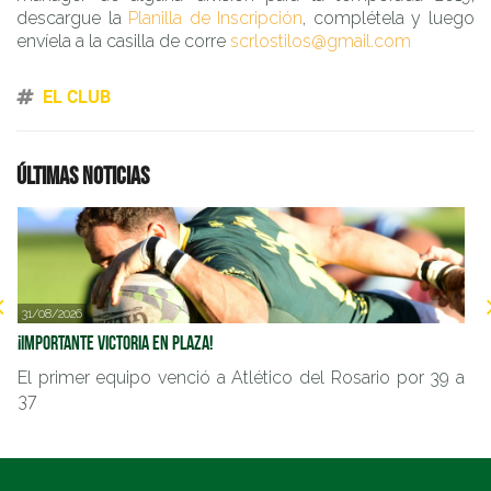
descargue la
Planilla de Inscripción
, complétela y luego
envíela a la casilla de corre
scrlostilos@gmail.com
EL CLUB
Últimas noticias
31/08/2026
2
¡Importante victoria en Plaza!
Im
El primer equipo venció a Atlético del Rosario por 39 a
E
37