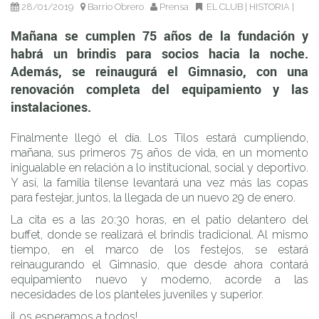
del equipamiento y las instalaciones.
28/01/2019
Barrio Obrero
Prensa
EL CLUB
|
HISTORIA
|
Mañana se cumplen 75 años de la fundación y
habrá un brindis para socios hacia la noche.
Además, se reinaugurá el Gimnasio, con una
renovación completa del equipamiento y las
instalaciones.
Finalmente llegó el día. Los Tilos estará cumpliendo,
mañana, sus primeros 75 años de vida, en un momento
inigualable en relación a lo institucional, social y deportivo.
Y así, la familia tilense levantará una vez más las copas
para festejar, juntos, la llegada de un nuevo 29 de enero.
La cita es a las 20:30 horas, en el patio delantero del
buffet, donde se realizará el brindis tradicional. Al mismo
tiempo, en el marco de los festejos, se estará
reinaugurando el Gimnasio, que desde ahora contará
equipamiento nuevo y moderno, acorde a las
necesidades de los planteles juveniles y superior.
¡Los esperamos a todos!