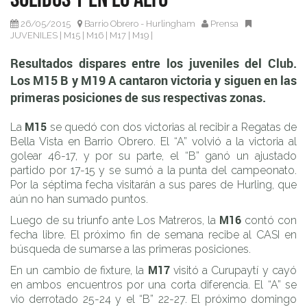
posiciones de sus respectivas zonas.
26/05/2015
Barrio Obrero - Hurlingham
Prensa
JUVENILES
|
M15
|
M16
|
M17
|
M19
|
Resultados dispares entre los juveniles del Club.
Los M15 B y M19 A cantaron victoria y siguen en las
primeras posiciones de sus respectivas zonas.
M
15
La
se quedó con dos victorias al recibir a Regatas de
Bella Vista en Barrio Obrero. El “A” volvió a la victoria al
golear 46-17, y por su parte, el “B” ganó un ajustado
partido por 17-15 y se sumó a la punta del campeonato.
Por la séptima fecha visitarán a sus pares de Hurling, que
aún no han sumado puntos.
M
16
Luego de su triunfo ante Los Matreros, la
contó con
fecha libre. El próximo fin de semana recibe al CASI en
búsqueda de sumarse a las primeras posiciones.
M
17
En un cambio de fixture, la
visitó a Curupaytí y cayó
en ambos encuentros por una corta diferencia. El “A” se
vio derrotado 25-24 y el “B” 22-27. El próximo domingo