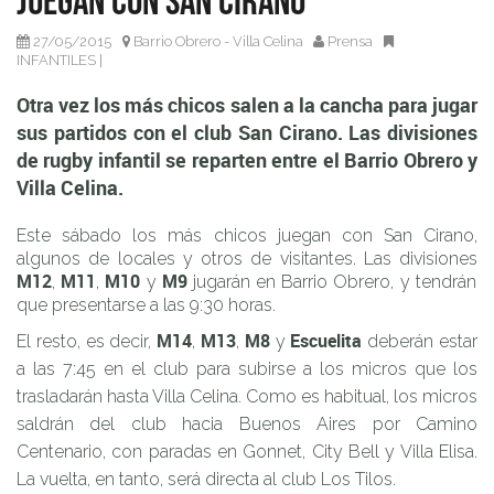
Juegan con San Cirano
infantil se reparten entre el Barrio Obrero y Villa Celina.
27/05/2015
Barrio Obrero - Villa Celina
Prensa
INFANTILES
|
Otra vez los más chicos salen a la cancha para jugar
sus partidos con el club San Cirano. Las divisiones
de rugby infantil se reparten entre el Barrio Obrero y
Villa Celina.
Este sábado los más chicos juegan con San Cirano,
algunos de locales y otros de visitantes. Las divisiones
M12
M11
M10
M9
,
,
y
jugarán en Barrio Obrero, y tendrán
que presentarse a las 9:30 horas.
M14
M13
M8
Escuelita
El resto, es decir,
,
,
y
deberán estar
a las 7:45 en el club para subirse a los micros que los
trasladarán hasta Villa Celina. Como es habitual, los micros
saldrán del club hacia Buenos Aires por Camino
Centenario, con paradas en Gonnet, City Bell y Villa Elisa.
La vuelta, en tanto, será directa al club Los Tilos.