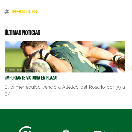
INFANTILES
Últimas noticias
31/08/2026
2
¡Importante victoria en Plaza!
Im
El primer equipo venció a Atlético del Rosario por 39 a
E
37