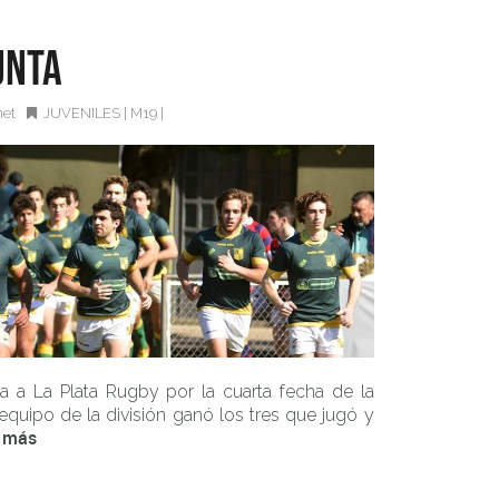
unta
net
JUVENILES
|
M19
|
a a La Plata Rugby por la cuarta fecha de la
quipo de la división ganó los tres que jugó y
 más