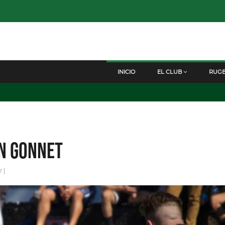
INICIO
EL CLUB
RUG
en Gonnet
7
|