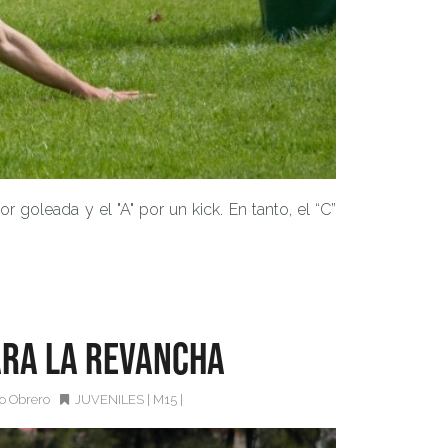
goleada y el "A" por un kick. En tanto, el “C”
ara la revancha
io Obrero
JUVENILES
|
M15
|