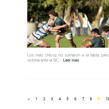
Los más chicos no sumaron a la tabla, pero 
Leer más
victoria ante el SIC.
<
1
2
3
4
5
6
7
8
9
1