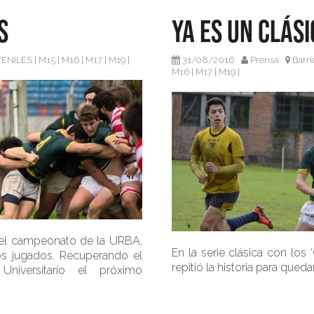
s
Ya es un clási
ENILES
|
M15
|
M16
|
M17
|
M19
|
31/08/2016
Prensa
Barri
M16
|
M17
|
M19
|
 del campeonato de la URBA,
En la serie clásica con los 
os jugados. Recuperando el
repitió la historia para queda
Universitario el próximo