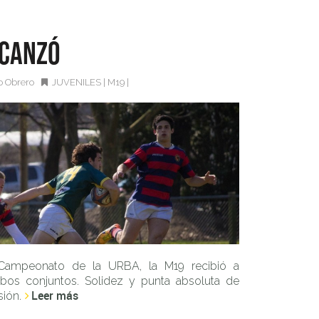
lcanzó
o Obrero
JUVENILES
|
M19
|
 Campeonato de la URBA, la M19 recibió a
bos conjuntos. Solidez y punta absoluta de
Leer más
sión.