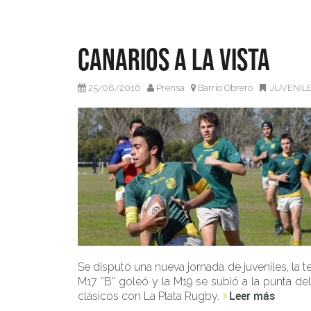
Canarios a la vista
25/08/2016
Prensa
Barrio Obrero
JUVENIL
Se disputó una nueva jornada de juveniles, la t
M17 “B” goleó y la M19 se subió a la punta d
Leer más
clásicos con La Plata Rugby.