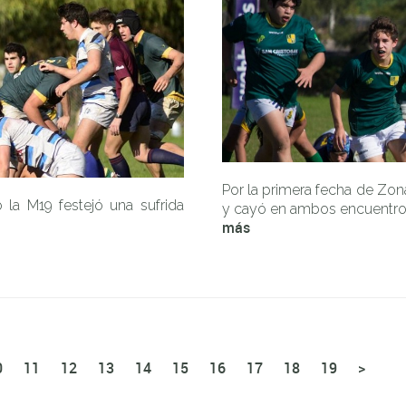
Por la primera fecha de Zo
la M19 festejó una sufrida
y cayó en ambos encuentros
más
0
11
12
13
14
15
16
17
18
19
>