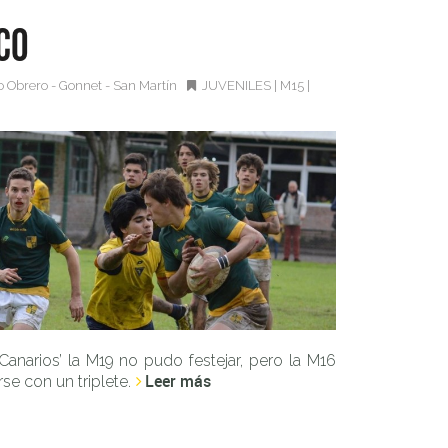
co
o Obrero - Gonnet - San Martín
JUVENILES
|
M15
|
‘Canarios’ la M19 no pudo festejar, pero la M16
Leer más
rse con un triplete.