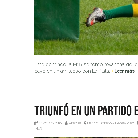
Este domingo la M16 se tomó revancha del duel
Leer más
cayó en un amistoso con La Plata.
Triunfó en un partido 
11/08/2016
Prensa
Barrio Obrero - Benavídez
M19
|