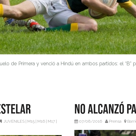
o de Primera y venció a Hindú en ambos partidos: el “B” por 
estelar
No alcanzó p
JUVENILES
|
M15
|
M16
|
M17
|
07/08/2016
Prensa
Barr