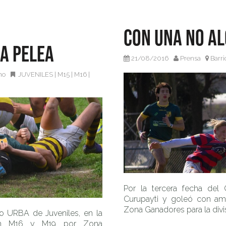
Con una no a
la pelea
21/08/2016
Prensa
Barri
ino
JUVENILES
|
M15
|
M16
|
Por la tercera fecha del
Curupayti y goleó con am
Zona Ganadores para la divi
o URBA de Juveniles, en la
 en M16 y M19 por Zona