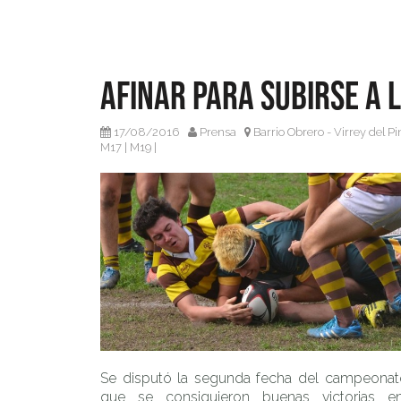
Afinar para subirse a 
17/08/2016
Prensa
Barrio Obrero - Virrey del P
M17
|
M19
|
Se disputó la segunda fecha del campeonat
que se consiguieron buenas victorias