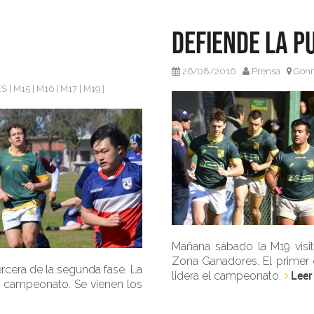
Defiende la p
26/08/2016
Prensa
Gon
ES
|
M15
|
M16
|
M17
|
M19
|
Mañana sábado la M19 visit
Zona Ganadores. El primer e
ercera de la segunda fase. La
Leer
lidera el campeonato.
el campeonato. Se vienen los