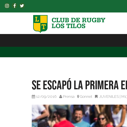
Se escapó la primera 
12/09/2016
Prensa
Gonnet
JUVENILES
|
M1