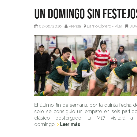
Un domingo sin festejo
07/09/2016
Prensa
Barrio Obrero - Pilar
JUV
El último fin de semana, por la quinta fecha
solo se consiguió un empate en seis partid
clásico postergado, la M17 visitará a 
Leer más
domingo.