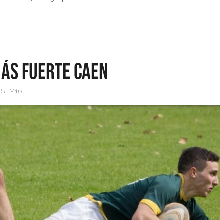
ás fuerte caen
ES
|
M16
|