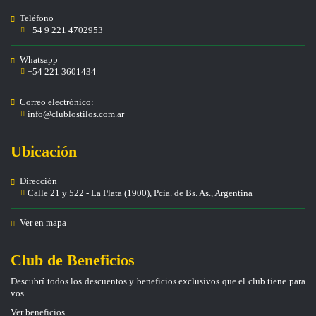
Teléfono
+54 9 221 4702953
Whatsapp
+54 221 3601434
Correo electrónico:
info@clublostilos.com.ar
Ubicación
Dirección
Calle 21 y 522 - La Plata (1900), Pcia. de Bs. As., Argentina
Ver en mapa
Club de Beneficios
Descubrí todos los descuentos y beneficios exclusivos que el club tiene para
vos.
Ver beneficios