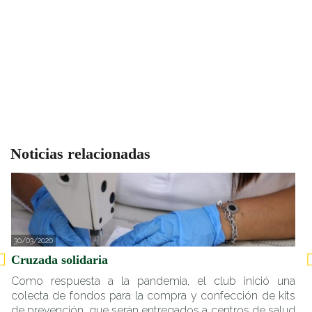
Noticias relacionadas
30/03/2020
1
Cruzada solidaria
C
Como respuesta a la pandemia, el club inició una
C
colecta de fondos para la compra y confección de kits
l
de prevención, que serán entregados a centros de salud
n