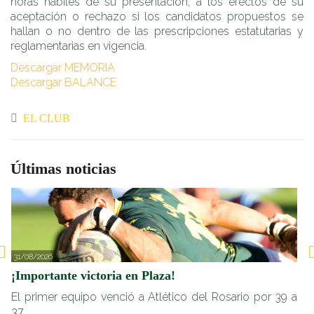
horas hábiles de su presentación, a los efectos de su
aceptación o rechazo si los candidatos propuestos se
hallan o no dentro de las prescripciones estatutarias y
reglamentarias en vigencia.
Descargar MEMORIA
Descargar BALANCE
EL CLUB
Últimas noticias
31/08/2026
2
¡Importante victoria en Plaza!
I
El primer equipo venció a Atlético del Rosario por 39 a
E
37