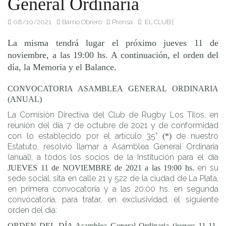
General Ordinaria
08/10/2021
Barrio Obrero
Prensa
EL CLUB
|
La misma tendrá lugar el próximo jueves 11 de
noviembre, a las 19:00 hs. A continuación, el orden del
día, la Memoria y el Balance.
CONVOCATORIA ASAMBLEA GENERAL ORDINARIA
(ANUAL)
La Comisión Directiva del Club de Rugby Los Tilos, en
reunión del día 7 de octubre de 2021 y de conformidad
con lo establecido por el artículo 35°
de nuestro
(*)
Estatuto, resolvió llamar a Asamblea General Ordinaria
(anual), a todos los socios de la Institución para el día
en su
JUEVES 11 de NOVIEMBRE de 2021 a las 19:00 hs.
sede social, sita en calle 21 y 522 de la ciudad de La Plata,
en primera convocatoria y a las 20:00 hs. en segunda
convocatoria, para tratar, en exclusividad, el siguiente
orden del día:
ORDEN DEL DÍA Asamblea General Ordinaria (jueves 11-11-