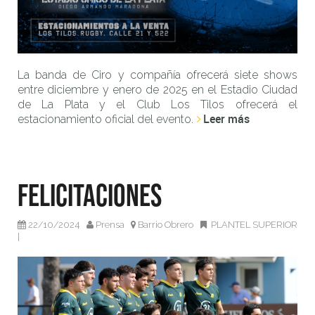
La banda de Ciro y compañía ofrecerá siete shows
entre diciembre y enero de 2025 en el Estadio Ciudad
de La Plata y el Club Los Tilos ofrecerá el
Leer más
estacionamiento oficial del evento.
Felicitaciones
22/10/2024
Prensa
Barrio Obrero
PLANTEL SUPERIOR
|