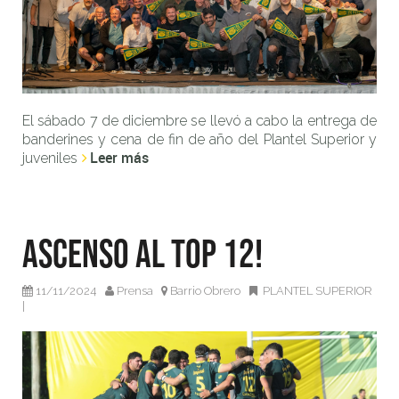
El sábado 7 de diciembre se llevó a cabo la entrega de
banderines y cena de fin de año del Plantel Superior y
Leer más
juveniles
Ascenso al Top 12!
11/11/2024
Prensa
Barrio Obrero
PLANTEL SUPERIOR
|