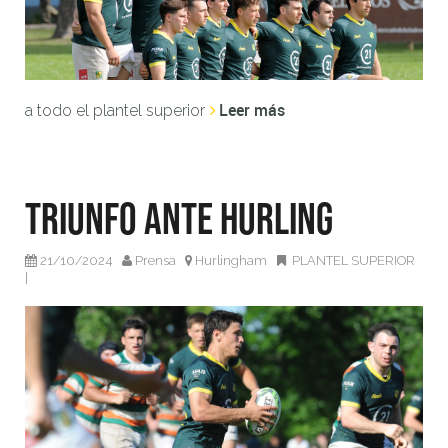
Leer más
a todo el plantel superior
Triunfo ante Hurling
21/10/2024
Prensa
Hurlingham
PLANTEL SUPERIOR
|