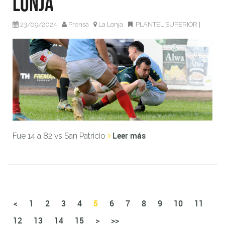
Lonja
23/09/2024
Prensa
La Lonja
PLANTEL SUPERIOR
|
Leer más
Fue 14 a 82 vs San Patricio
<
1
2
3
4
5
6
7
8
9
10
11
12
13
14
15
>
>>