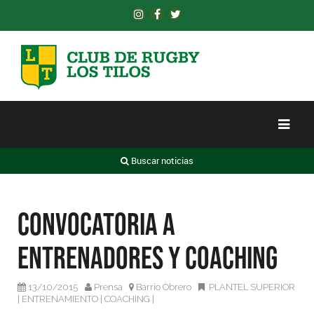
Buscar noticias
Convocatoria a
Entrenadores y Coaching
13/10/2015
Prensa
Barrio Obrero
PLANTEL SUPERIOR
|
ENTRENAMIENTO
|
COACHING
|