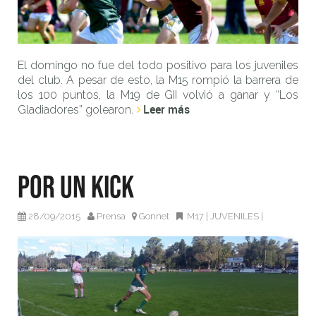
El domingo no fue del todo positivo para los juveniles
del club. A pesar de esto, la M15 rompió la barrera de
los 100 puntos, la M19 de GII volvió a ganar y “Los
Leer más
Gladiadores” golearon.
Por un kick
28/09/2015
Prensa
Gonnet
M17
|
JUVENILES
|