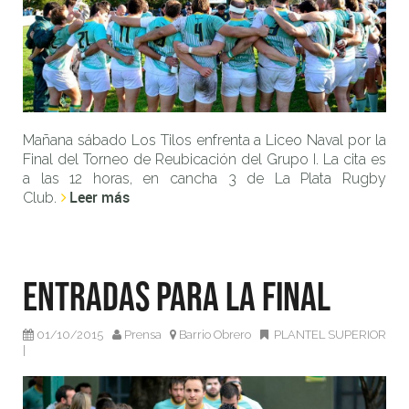
Mañana sábado Los Tilos enfrenta a Liceo Naval por la
Final del Torneo de Reubicación del Grupo I. La cita es
a las 12 horas, en cancha 3 de La Plata Rugby
Leer más
Club.
Entradas para la Final
01/10/2015
Prensa
Barrio Obrero
PLANTEL SUPERIOR
|