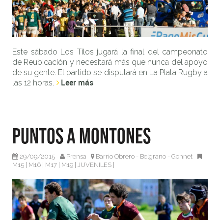
Este sábado Los Tilos jugará la final del campeonato
de Reubicación y necesitará más que nunca del apoyo
de su gente. El partido se disputará en La Plata Rugby a
Leer más
las 12 horas.
Puntos a montones
29/09/2015
Prensa
Barrio Obrero - Belgrano - Gonnet
M15
|
M16
|
M17
|
M19
|
JUVENILES
|