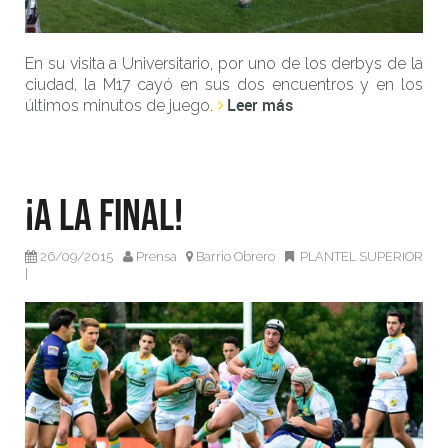
En su visita a Universitario, por uno de los derbys de la
ciudad, la M17 cayó en sus dos encuentros y en los
Leer más
últimos minutos de juego.
¡A la final!
26/09/2015
Prensa
Barrio Obrero
PLANTEL SUPERIOR
|