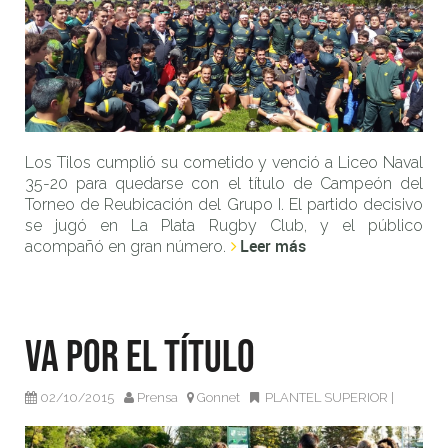
Los Tilos cumplió su cometido y venció a Liceo Naval
35-20 para quedarse con el título de Campeón del
Torneo de Reubicación del Grupo I. El partido decisivo
se jugó en La Plata Rugby Club, y el público
Leer más
acompañó en gran número.
Va por el título
02/10/2015
Prensa
Gonnet
PLANTEL SUPERIOR
|