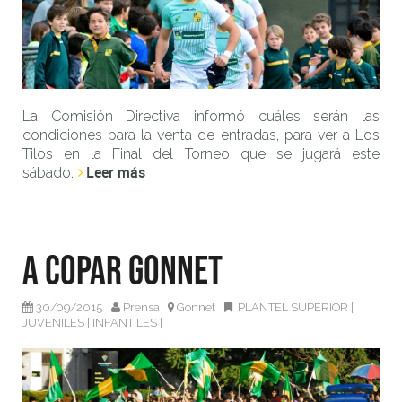
La Comisión Directiva informó cuáles serán las
condiciones para la venta de entradas, para ver a Los
Tilos en la Final del Torneo que se jugará este
Leer más
sábado.
A copar Gonnet
30/09/2015
Prensa
Gonnet
PLANTEL SUPERIOR
|
JUVENILES
|
INFANTILES
|