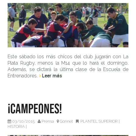
Este sábado los más chicos del club jugarán con La
Plata Rugby, menos la M14 que lo hará el domingo.
Además, se dictará la última clase de la Escuela de
Leer más
Entrenadores.
¡Campeones!
03/10/2015
Prensa
Gonnet
PLANTEL SUPERIOR
|
HISTORIA
|