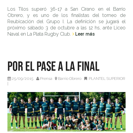
Los Tilos superó 36-17 a San Cirano en el Barrio
Obrero, y es uno de los finalistas del torneo de
Reubicación del Grupo I. La definición se jugará el
próximo sábado 3 de octubre a las 12 hs, ante Liceo
Leer más
Naval en La Plata Rugby Club.
Por el pase a la final
25/09/2015
Prensa
Barrio Obrero
PLANTEL SUPERIOR
|