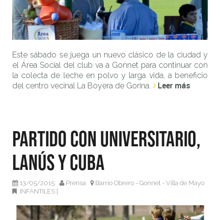
Este sábado se juega un nuevo clásico de la ciudad y
el Área Social del club va a Gonnet para continuar con
la colecta de leche en polvo y larga vida, a beneficio
Leer más
del centro vecinal La Boyera de Gorina.
Partido con Universitario,
Lanús y CUBA
13/05/2015
Prensa
Barrio Obrero - Gonnet - Villa de Mayo
INFANTILES
|