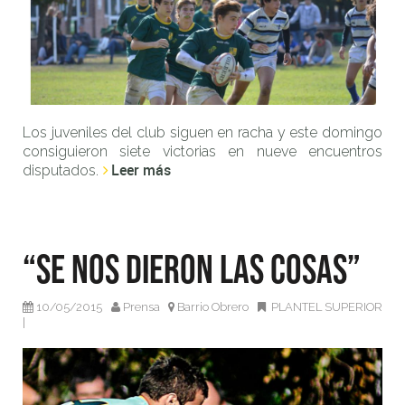
Los juveniles del club siguen en racha y este domingo
consiguieron siete victorias en nueve encuentros
Leer más
disputados.
“Se nos dieron las cosas”
10/05/2015
Prensa
Barrio Obrero
PLANTEL SUPERIOR
|