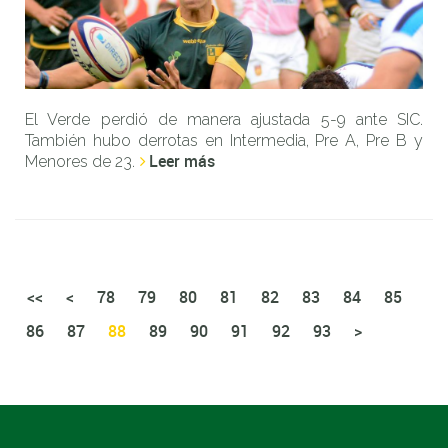
El Verde perdió de manera ajustada 5-9 ante SIC.
También hubo derrotas en Intermedia, Pre A, Pre B y
Leer más
Menores de 23.
<<
<
78
79
80
81
82
83
84
85
86
87
88
89
90
91
92
93
>