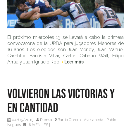
El próximo miércoles 13 se llevará a cabo la primera
convocatoria de la URBA para jugadores Menores de
16 años. Los elegidos son Juan Mendy, Juan Manuel
Camblor, Bautista Villar, Carlos Cabano Wall, Filipo
Leer más
Arrúa y Juan Ignacio Roo.
Volvieron las victorias y
en cantidad
04/05/2015
Prensa
Barrio Obrero - Avellaneda - Pablo
Nogués
JUVENILES
|