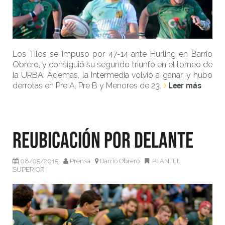
Los Tilos se impuso por 47-14 ante Hurling en Barrio
Obrero, y consiguió su segundo triunfo en el torneo de
la URBA. Además, la Intermedia volvió a ganar, y hubo
Leer más
derrotas en Pre A, Pre B y Menores de 23.
Reubicación por delante
08/05/2015
Prensa
Barrio Obrero
PLANTEL
SUPERIOR
|