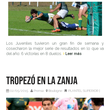
Los Juveniles tuvieron un gran fin de semana y
cosecharon la mejor serie de resultados en lo que va
Leer más
del año: 6 victorias en 8 duelos.
Tropezó en la Zanja
02/05/2015
Prensa
Boulogne
PLANTEL SUPERIOR
|