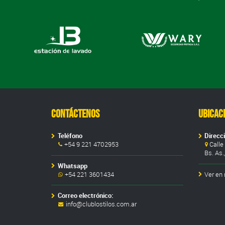
Contáctenos
Ubicac
Teléfono
Direcc
+54 9 221 4702953
Calle 
Bs. As.
Whatsapp
+54 221 3601434
Ver en
Correo electrónico:
info@clublostilos.com.ar