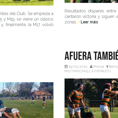
Resultados dispares entre
eniles del Club. Se empieza a
cantaron victoria y siguen 
15 y M19, se viene un clásico
Leer más
zonas.
y, finalmente, la M17 volvió
Afuera tambié
19/05/2015
Prensa
Barri
M17
|
M16
|
M15
|
JUVENILES
|