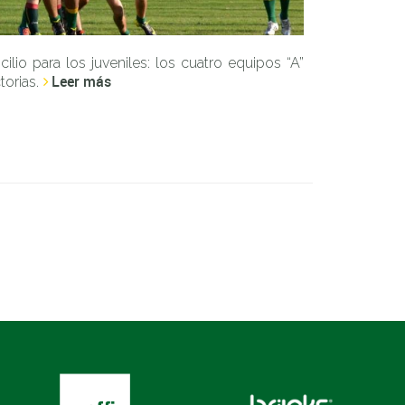
lio para los juveniles: los cuatro equipos “A”
Leer más
orias.