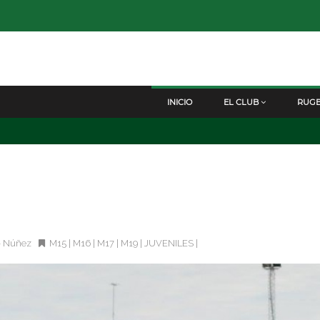
INICIO
EL CLUB
RUG
 - Núñez
M15
|
M16
|
M17
|
M19
|
JUVENILES
|