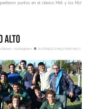
partieron puntos en el clásico M16 y los M17
o alto
o Obrero - Hurlingham
JUVENILES
|
M15
|
M16
|
M17
|