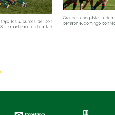
Grandes conquistas a domici
 trajo los 4 puntos de Don
cerraron el domingo con vict
-28 se mantienen en la mitad
0