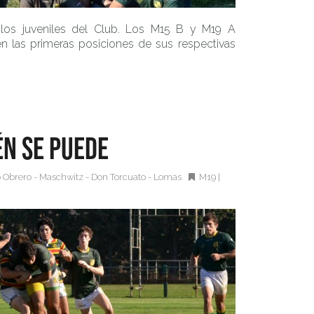
 los juveniles del Club. Los M15 B y M19 A
en las primeras posiciones de sus respectivas
n se puede
o Obrero - Maschwitz - Don Torcuato - Lomas
M19
|