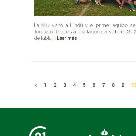
La M17 visitó a Hindú y el primer equipo se
Torcuato. Gracias a una laboriosa victoria 36
Leer más
de tabla.
<
1
2
3
4
5
6
7
8
9
1