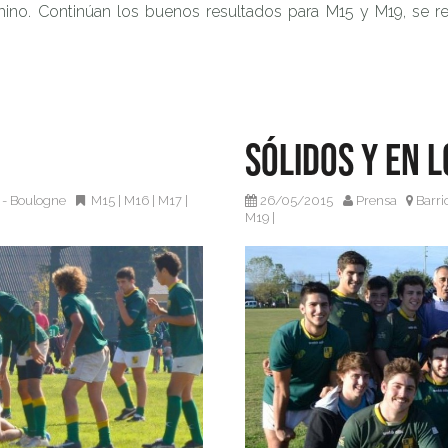
ino. Continúan los buenos resultados para M15 y M19, se re
Sólidos y en l
 - Boulogne
M15
|
M16
|
M17
|
26/05/2015
Prensa
Barri
M19
|