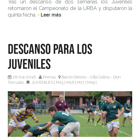
Tras un descanso de dos semanas los Juveniles
retomaron el Campeonato de la URBA y disputaron la
Leer más
quinta fecha.
Descanso para los
Juveniles
26/04/2016
Prensa
Barrio Obrero - Villa Celina - Don
Torcuato
JUVENILES
|
M15
|
M16
|
M17
|
M19
|