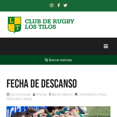
Buscar noticias
Fecha de descanso
01/06/2016
Prensa
Barrio Obrero
JUVENILES
|
M15
|
M16
|
M17
|
M19
|