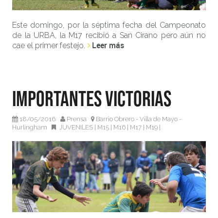
Este domingo, por la séptima fecha del Campeonato
de la URBA, la M17 recibió a San Cirano pero aún no
Leer más
cae el primer festejo.
Importantes victorias
18/05/2016
Prensa
Barrio Obrero - Villa de Mayo -
Hurlingham
JUVENILES
|
M15
|
M16
|
M17
|
M19
|