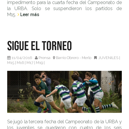
impedimento para la cuarta fecha del Campeonato de
la URBA. Solo se suspendieron los partidos de
Leer más
M15.
Sigue el torneo
11/04/2016
Prensa
Barrio Obrero - Merlo
JUVENILES
|
M15
|
M16
|
M17
|
M19
|
Se jugó la tercera fecha del Campeonato de la URBA y
los juveniles se quedaron con cuatro de los seis