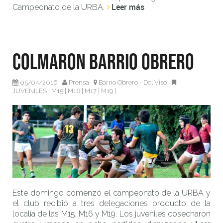
Leer más
Campeonato de la URBA.
Colmaron Barrio Obrero
05/04/2016
Prensa
Barrio Obrero - Del Viso
JUVENILES
|
M15
|
M16
|
M17
|
M19
|
Este domingo comenzó el campeonato de la URBA y
el club recibió a tres delegaciones producto de la
localía de las M15, M16 y M19. Los juveniles cosecharon