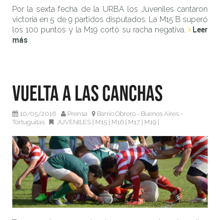
Por la sexta fecha de la URBA los Juveniles cantaron
victoria en 5 de 9 partidos disputados. La M15 B superó
Leer
los 100 puntos y la M19 cortó su racha negativa.
más
Vuelta a las canchas
10/05/2016
Prensa
Barrio Obrero - Buenos Aires -
Tortuguitas
JUVENILES
|
M15
|
M16
|
M17
|
M19
|