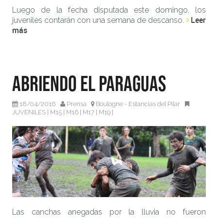
Luego de la fecha disputada este domingo, los
Leer
juveniles contarán con una semana de descanso.
más
Abriendo el paraguas
18/04/2016
Prensa
Boulogne - Estancias del Pilar
JUVENILES
|
M15
|
M16
|
M17
|
M19
|
Las canchas anegadas por la lluvia no fueron