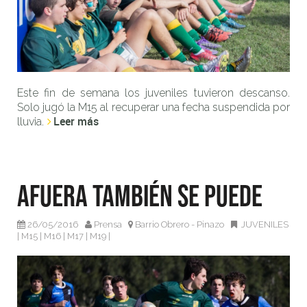
Este fin de semana los juveniles tuvieron descanso.
Solo jugó la M15 al recuperar una fecha suspendida por
Leer más
lluvia.
Afuera también se puede
26/05/2016
Prensa
Barrio Obrero - Pinazo
JUVENILES
|
M15
|
M16
|
M17
|
M19
|