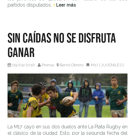
Leer más
partidos disputados.
Sin caídas no se disfruta
ganar
09/04/2016
Prensa
Barrio Obrero
M17
|
JUVENILES
|
La M17 cayó en sus dos duelos ante La Plata Rugby en
el clásico de la ciudad. Esto, por la segunda fecha del