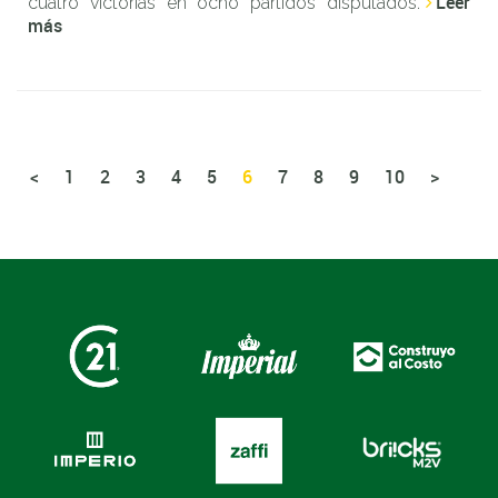
Leer
cuatro victorias en ocho partidos disputados.
más
<
1
2
3
4
5
6
7
8
9
10
>