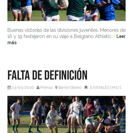
Buenas victorias de las divisiones juveniles. Menores de
Leer
16 y 19 festejaron en su viaje a Belgrano Athletic.
más
Falta de definición
23/05/2016
Prensa
Barrio Obrero
JUVENILES
|
M17
|